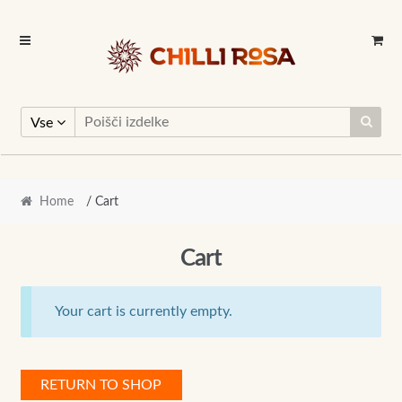
Skip
Skip
to
to
navigation
content
Vse
Home
/ Cart
Cart
Your cart is currently empty.
RETURN TO SHOP