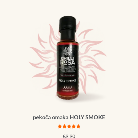
pekoča omaka HOLY SMOKE
Ocenjeno
€
9,90
5.00
od 5