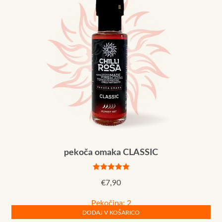
pekoča omaka CLASSIC
Ocenjeno
€
7,90
5.00
od 5
Pekočina: 2
DODAJ V KOŠARICO