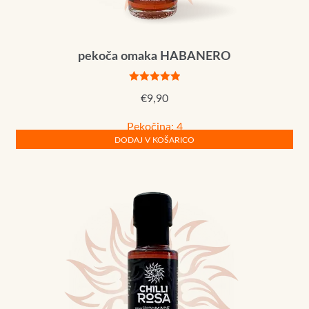
pekoča omaka HABANERO
Ocenjeno
€
9,90
5.00
od 5
Pekočina: 4
DODAJ V KOŠARICO