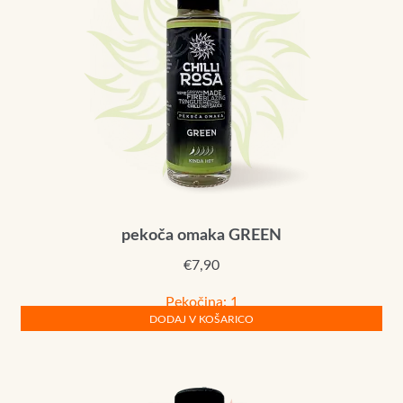
pekoča omaka GREEN
€
7,90
Pekočina: 1
DODAJ V KOŠARICO