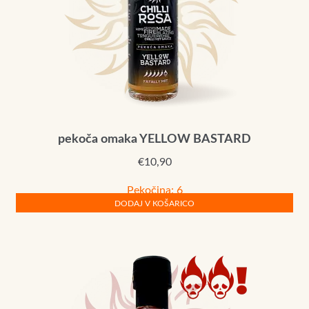
pekoča omaka YELLOW BASTARD
€
10,90
Pekočina: 6
DODAJ V KOŠARICO