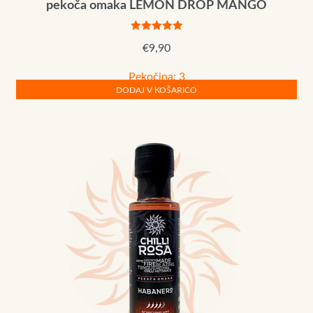
pekoča omaka LEMON DROP MANGO
Ocenjeno
€
9,90
5.00
od 5
Pekočina: 3
DODAJ V KOŠARICO