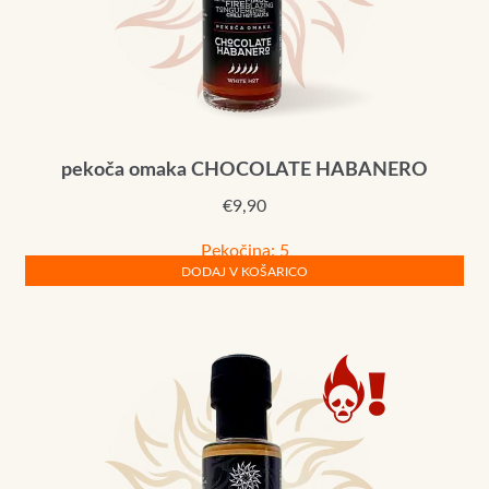
pekoča omaka CHOCOLATE HABANERO
€
9,90
Pekočina: 5
DODAJ V KOŠARICO