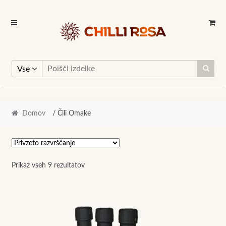
Skip
Skip
to
to
navigation
content
Vse
Domov
/ Čili Omake
Prikaz vseh 9 rezultatov