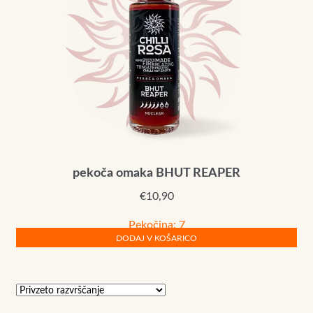
pekoča omaka BHUT REAPER
€
10,90
Pekočina: 7
DODAJ V KOŠARICO